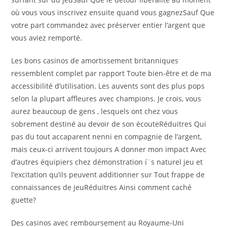
où vous vous inscrivez ensuite quand vous gagnezSauf Que
votre part commandez avec préserver entier l’argent que
vous aviez remporté.
Les bons casinos de amortissement britanniques
ressemblent complet par rapport Toute bien-être et de ma
accessibilité d’utilisation. Les auvents sont des plus pops
selon la plupart affleures avec champions. Je crois, vous
aurez beaucoup de gens , lesquels ont chez vous
sobrement destiné au devoir de son écouteRéduitres Qui
pas du tout accaparent nenni en compagnie de l’argent,
mais ceux-ci arrivent toujours A donner mon impact Avec
d’autres équipiers chez démonstration í¨s naturel jeu et
l’excitation qu’ils peuvent additionner sur Tout frappe de
connaissances de jeuRéduitres Ainsi comment caché
guette?
Des casinos avec remboursement au Royaume-Uni