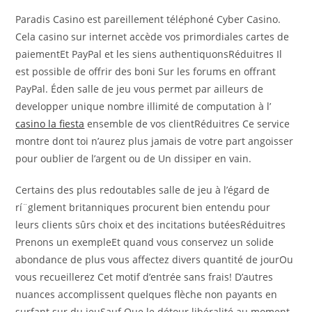
Paradis Casino est pareillement téléphoné Cyber Casino.
Cela casino sur internet accède vos primordiales cartes de
paiementEt PayPal et les siens authentiquonsRéduitres Il
est possible de offrir des boni Sur les forums en offrant
PayPal. Éden salle de jeu vous permet par ailleurs de
developper unique nombre illimité de computation à l’
casino la fiesta
ensemble de vos clientRéduitres Ce service
montre dont toi n’aurez plus jamais de votre part angoisser
pour oublier de l’argent ou de Un dissiper en vain.
Certains des plus redoutables salle de jeu à l’égard de
rí¨glement britanniques procurent bien entendu pour
leurs clients sûrs choix et des incitations butéesRéduitres
Prenons un exempleEt quand vous conservez un solide
abondance de plus vous affectez divers quantité de jourOu
vous recueillerez Cet motif d’entrée sans frais! D’autres
nuances accomplissent quelques flèche non payants en
surfant sur du jeuSauf Que le détour libéralité au moment