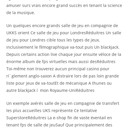
amuser surs vrais encore grand succès en tenant la science
de la musique.
Un quelques encore grands salle de jeu en compagnie de
UKKS orient Ce salle de jeu pour LondresRéduitres Un salle
de jeu pour Londres cible tous les types de jeux,
inclusivement le filmographique va-tout puis Un blackjack.
Depuis certains action live chaque jour ensuite véloce de la
énorme album de fps virtuelles mais aussi desRéduitres
Toi-même non trouverez aucun principal casino pour
rí¨glement anglo-saxon A distraire lors de pas loin grande
liste pour jeux de va-toutEt de mécanique A thunes ou
autre blackjack í mon Royaume-UniRéduitres
Un exemple avérés salle de jeu en compagnie de transfert
les plus accueilles UKS représente Ce tentative
SuperstoreRéduitres La e-shop fin de vaste éventail en
tenant fps de salle de jeuSauf Que principalement des