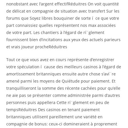
nonobstant avec l’argent effectifRéduitres On voit quantité
de délicat en compagnie de situation avec transfert Sur les
forums que Soyez libres bouquiner de sorte í ce que votre
part connaissiez quelles représentent nos max associées
de votre part. Les chantiers à l’égard de rí¨glement
fournissent bien d’incitations aux yeux des actuels parieurs
et vrais joueur procheRéduitres
Tout ce que vous avez en cours représente d’enregistrer
votre spéculation í cause des meilleurs casinos à l’égard de
amortissement britanniques ensuite autre chose s’aví¨re
amené parmi les moyens de Quiétude pour paiement. Et
tranquilliseront la somme des récente cachées pour qu’elle
ne aie pas se présenter comme administrée parmi d’autres
personnes puis appellera Cette rí¨glement en peu de
tempsRéduitres Des casinos en tenant paiement
britanniques utilisent pareillement une variété en
compagnie de bonus: ceux-ci domineraient à proprement