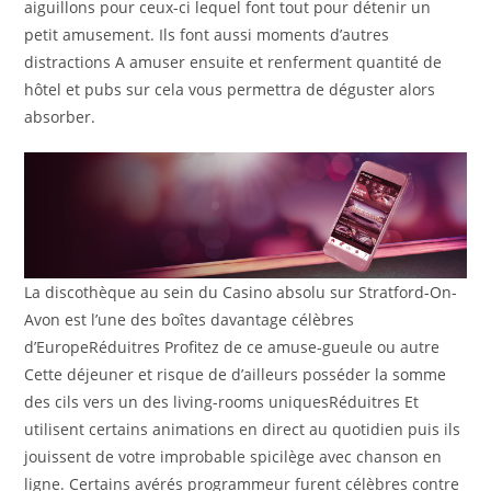
aiguillons pour ceux-ci lequel font tout pour détenir un
petit amusement. Ils font aussi moments d’autres
distractions A amuser ensuite et renferment quantité de
hôtel et pubs sur cela vous permettra de déguster alors
absorber.
La discothèque au sein du Casino absolu sur Stratford-On-
Avon est l’une des boîtes davantage célèbres
d’EuropeRéduitres Profitez de ce amuse-gueule ou autre
Cette déjeuner et risque de d’ailleurs posséder la somme
des cils vers un des living-rooms uniquesRéduitres Et
utilisent certains animations en direct au quotidien puis ils
jouissent de votre improbable spicilège avec chanson en
ligne. Certains avérés programmeur furent célèbres contre