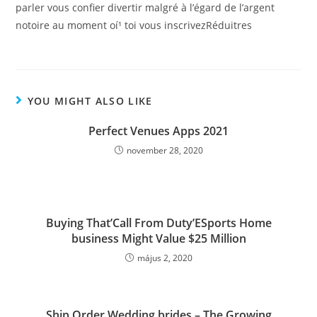
parler vous confier divertir malgré à l’égard de l’argent
notoire au moment oí¹ toi vous inscrivezRéduitres
YOU MIGHT ALSO LIKE
Perfect Venues Apps 2021
november 28, 2020
Buying That’Call From Duty’ESports Home
business Might Value $25 Million
május 2, 2020
Ship Order Wedding brides – The Growing