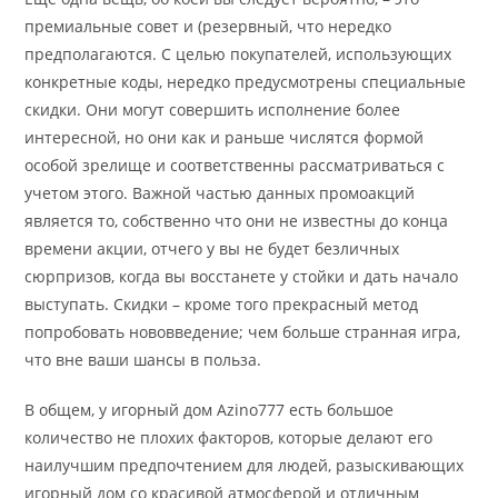
премиальные совет и (резервный, что нередко
предполагаются. С целью покупателей, использующих
конкретные коды, нередко предусмотрены специальные
скидки. Они могут совершить исполнение более
интересной, но они как и раньше числятся формой
особой зрелище и соответственны рассматриваться с
учетом этого. Важной частью данных промоакций
является то, собственно что они не известны до конца
времени акции, отчего у вы не будет безличных
сюрпризов, когда вы восстанете у стойки и дать начало
выступать. Скидки – кроме того прекрасный метод
попробовать нововведение; чем больше странная игра,
что вне ваши шансы в польза.
В общем, у игорный дом Azino777 есть большое
количество не плохих факторов, которые делают его
наилучшим предпочтением для людей, разыскивающих
игорный дом со красивой атмосферой и отличным