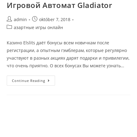
Игровой Автомат Gladiator
Skip
to
content
Post
Post
admin
október 7, 2018
author:
published:
Post
азартные игры онлайн
category:
Казино Elslits даёт бонусы всем новичкам после
регистрации, а опытным гэмблерам, которые регулярно
участвуют в разных акциях дарят подарки и привилегии,
что очень приятно. О всех бонусах Вы можете узнать…
Игровой
Continue Reading
Автомат
Gladiator