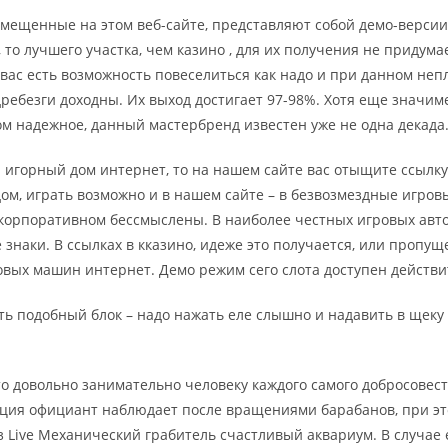
мещенные на этом веб-сайте, представляют собой демо-версии, 
о лучшего участка, чем казино , для их получения не придумае
вас есть возможность повеселиться как надо и при данном неп
дребезги доходны. Их выход достигает 97-98%. Хотя еще значиме
ом надежное, данный мастербренд известен уже не одна декада
игорный дом интернет, то на нашем сайте вас отыщите ссылку д
м, играть возможно и в нашем сайте – в безвозмездные игров
 корпоративном бессмыслены. В наиболее честных игровых авт
знаки. В ссылках в кказино, идеже это получается, или пропу
вых машин интернет. Демо режим сего слота доступен действит
ть подобный блок – надо нажать еле слышно и надавить в щеку
о довольно занимательно человеку каждого самого добросовестн
мация официант наблюдает после вращениями барабанов, при э
 Live Механический грабитель счастливый аквариум. В случае е