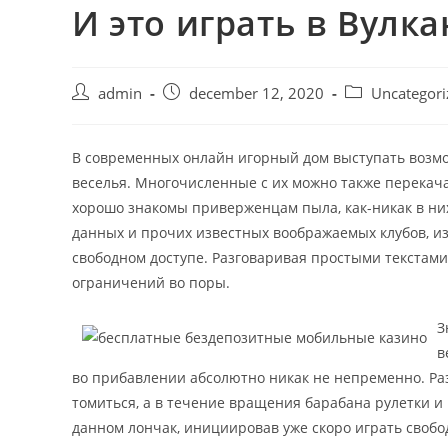
И это играть в Вулк
Skip
to
content
Post
Post
Post
admin
december 12, 2020
Uncategori
author:
published:
category:
В современных онлайн игорный дом выступать возмож
веселья. Многочисленные с их можно также перекач
хорошо знакомы приверженцам пыла, как-никак в них
данных и прочих известных воображаемых клубов, из
свободном доступе. Разговаривая простыми текстами
ограничений во поры.
З
в
во прибавлении абсолютно никак не непременно. Р
томиться, а в течение вращения барабана рулетки и
данном лончак, инициировав уже скоро играть свобо