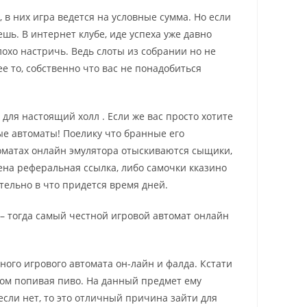
в них игра ведется на условные сумма. Но если
шь. В интернет клубе, иде успеха уже давно
лохо настричь. Ведь слоты из собрании но не
е то, собственно что вас не понадобиться
.
ля настоящий холл . Если же вас просто хотите
ые автоматы! Поелику что бранные его
оматах онлайн эмулятора отыскиваются сыщики,
щена реферальная ссылка, либо самочки кказино
ельно в что придется время дней.
 – тогда самый честной игровой автомат онлайн
ого игрового автомата он-лайн и фалда. Кстати
том попивая пиво. На данный предмет ему
сли нет, то это отличный причина зайти для