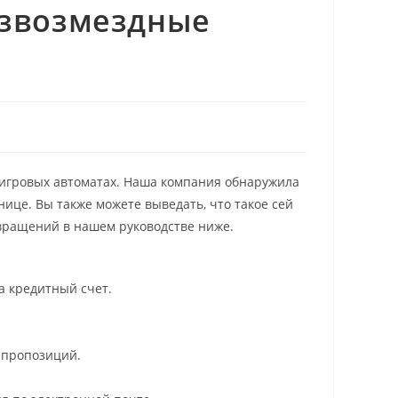
езвозмездные
 игровых автоматах. Наша компания обнаружила
ице. Вы также можете выведать, что такое сей
 вращений в нашем руководстве ниже.
а кредитный счет.
 пропозиций.